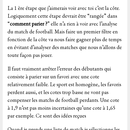
La 1 ère étape que j’aimerais voir avec toi c’est la côte.
Logiquement cette étape devrait être “rangée” dans
“
comment parier ?
” elle n’a rien à voir avec l’analyse
du match de football. Mais faire un premier filtre en
fonction de la côte va nous faire gagner plus de temps
en évitant d’analyser des matches que nous n’allons de
toute façon pas jouer.
Il faut vraiment arrêter l’erreur des débutants qui
consiste à parier sur un favori avec une cote
relativement faible. Le sport est homogène, les favoris
perdent aussi, et les cotes trop basse ne vont pas
compenser les matchs de football perdants. Une cote
à 1,9 n’est pas moins incertaines qu’une cote à 1,65
par exemple. Ce sont des idées reçues
Quand je prends une liste de match je sélectionne les