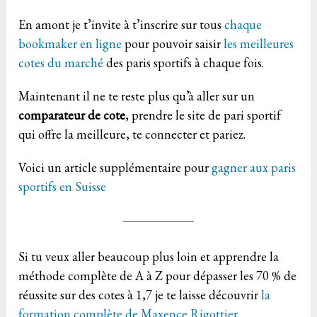
En amont je t’invite à t’inscrire sur tous
chaque
bookmaker en ligne
pour pouvoir saisir
les meilleures
cotes du marché
des paris sportifs à chaque fois.
Maintenant il ne te reste plus qu’à aller sur un
comparateur de cote
, prendre le site de pari sportif
qui offre la meilleure, te connecter et pariez.
Voici un article supplémentaire pour
gagner aux paris
sportifs en Suisse
Si tu veux aller beaucoup plus loin et apprendre la
méthode complète de A à Z pour dépasser les 70 % de
réussite sur des cotes à 1,7 je te laisse découvrir
la
formation complète de Maxence Rigottier.