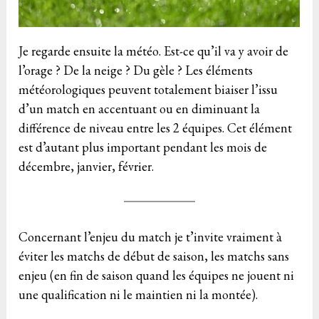
Je regarde ensuite la météo. Est-ce qu’il va y avoir de
l’orage ? De la neige ? Du gèle ? Les éléments
météorologiques peuvent totalement biaiser l’issu
d’un match en accentuant ou en diminuant la
différence de niveau entre les 2 équipes. Cet élément
est d’autant plus important pendant les mois de
décembre, janvier, février.
Concernant l’enjeu du match je t’invite vraiment à
éviter les matchs de début de saison, les matchs sans
enjeu (en fin de saison quand les équipes ne jouent ni
une qualification ni le maintien ni la montée).