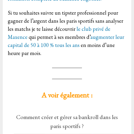
Si tu souhaites suivre un tipster professionnel pour
gagner de l’argent dans les paris sportifs sans analyser
les matchs je te laisse découvrir
le club privé de
Maxence
qui permet à ses membres d’
augmenter leur
capital de 50 à 100 % tous les ans
en moins d’une
heure par mois.
A voir également :
Comment créer et gérer sa bankroll dans les
paris sportifs ?