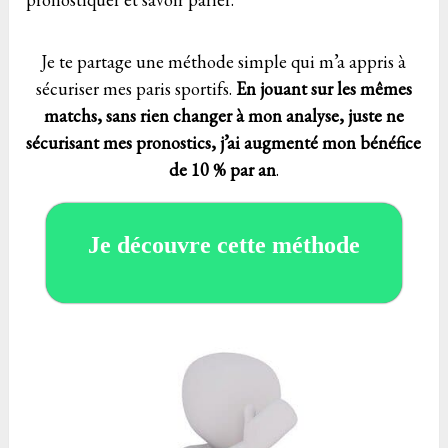
Je te partage une méthode simple qui m’a appris à
sécuriser mes paris sportifs.
En jouant sur les mêmes
matchs, sans rien changer à mon analyse, juste ne
sécurisant mes pronostics, j’ai augmenté mon bénéfice
de 10 % par an
.
Je découvre cette méthode