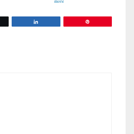
more
tez
Partagez
Épingle