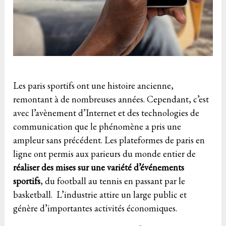
Les paris sportifs ont une histoire ancienne,
remontant à de nombreuses années. Cependant, c’est
avec l’avènement d’Internet et des technologies de
communication que le phénomène a pris une
ampleur sans précédent. Les plateformes de paris en
ligne ont permis aux parieurs du monde entier de
réaliser des mises sur une variété d’événements
sportifs
, du football au tennis en passant par le
basketball. L’industrie attire un large public et
génère d’importantes activités économiques.