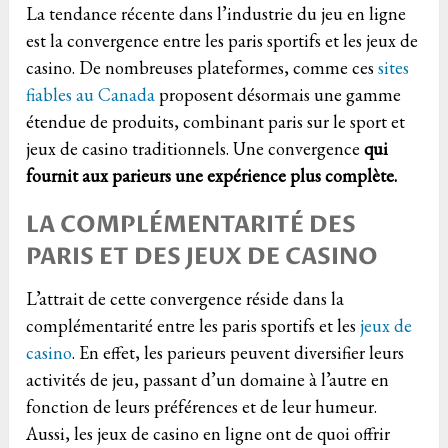
La tendance récente dans l’industrie du jeu en ligne
est la convergence entre les paris sportifs et les jeux de
casino. De nombreuses plateformes, comme ces
sites
fiables au Canada
proposent désormais une gamme
étendue de produits, combinant paris sur le sport et
jeux de casino traditionnels. Une convergence
qui
fournit aux parieurs une expérience plus complète.
LA COMPLÉMENTARITÉ DES
PARIS ET DES JEUX DE CASINO
L’attrait de cette convergence réside dans la
complémentarité entre les paris sportifs et les
jeux de
casino
. En effet, les parieurs peuvent diversifier leurs
activités de jeu, passant d’un domaine à l’autre en
fonction de leurs préférences et de leur humeur.
Aussi, les jeux de casino en ligne ont de quoi offrir