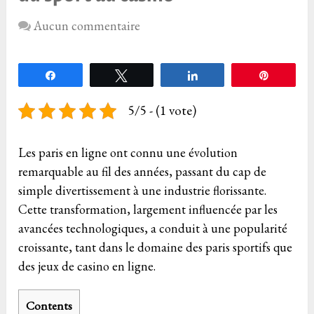
Aucun commentaire
Partagez
Tweetez
Partagez
Épingle
5/5 - (1 vote)
Les paris en ligne ont connu une évolution
remarquable au fil des années, passant du cap de
simple divertissement à une industrie florissante.
Cette transformation, largement influencée par les
avancées technologiques, a conduit à une popularité
croissante, tant dans le domaine des paris sportifs que
des jeux de casino en ligne.
Contents