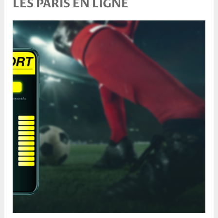
LES PARIS EN LIGNE