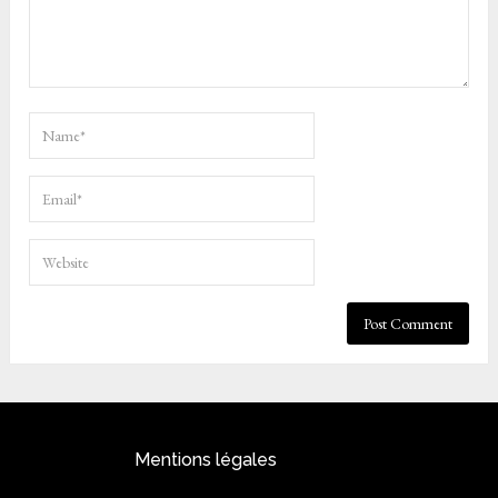
Mentions légales