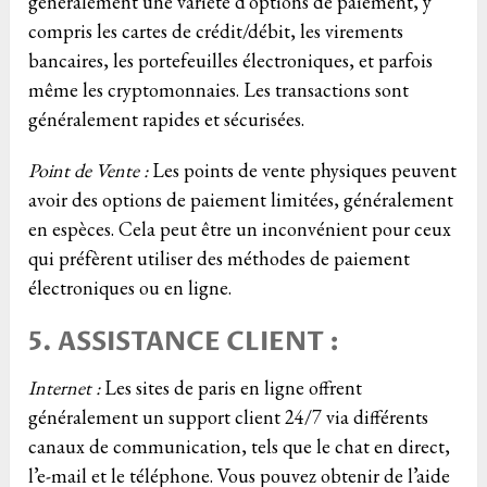
généralement une variété d’options de paiement, y
compris les cartes de crédit/débit, les virements
bancaires, les portefeuilles électroniques, et parfois
même les cryptomonnaies. Les transactions sont
généralement rapides et sécurisées.
Point de Vente :
Les points de vente physiques peuvent
avoir des options de paiement limitées, généralement
en espèces. Cela peut être un inconvénient pour ceux
qui préfèrent utiliser des méthodes de paiement
électroniques ou en ligne.
5. ASSISTANCE CLIENT :
Internet :
Les sites de paris en ligne offrent
généralement un support client 24/7 via différents
canaux de communication, tels que le chat en direct,
l’e-mail et le téléphone. Vous pouvez obtenir de l’aide