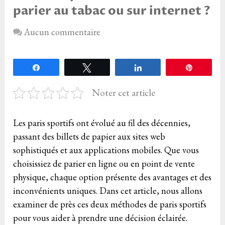
parier au tabac ou sur internet ?
Aucun commentaire
Partagez
Tweetez
Partagez
Épingle
Noter cet article
Les paris sportifs ont évolué au fil des décennies,
passant des billets de papier aux sites web
sophistiqués et aux applications mobiles. Que vous
choisissiez de parier en ligne ou en point de vente
physique, chaque option présente des avantages et des
inconvénients uniques. Dans cet article, nous allons
examiner de près ces deux méthodes de paris sportifs
pour vous aider à prendre une décision éclairée.