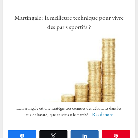
Martingale : la meilleure technique pour vivre
des paris sportifs ?
La martingale est une stratégie très connues des débutants dans les
Read more
jeux de hasard, que ce soit sur le marché
Partagez
Tweetez
Partagez
Épingle