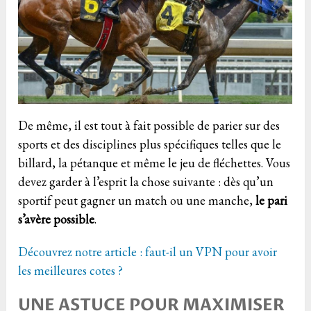
De même, il est tout à fait possible de parier sur des
sports et des disciplines plus spécifiques telles que le
billard, la pétanque et même le jeu de fléchettes. Vous
devez garder à l’esprit la chose suivante : dès qu’un
sportif peut gagner un match ou une manche,
le pari
s’avère possible
.
Découvrez notre article : faut-il un VPN pour avoir
les meilleures cotes ?
UNE ASTUCE POUR MAXIMISER