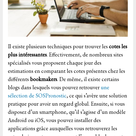
Il existe plusieurs techniques pour trouver les
cotes les
plus intéressantes
. Effectivement, de nombreux sites
spécialisés vous proposent chaque jour des
estimations en comparant les cotes présentes chez les
différents
bookmakers
. De même, il existe certains
blogs dans lesquels vous pouvez retrouver
une
sélection de SOSPronostic
, ce qui s’avère une solution
pratique pour avoir un regard global. Ensuite, si vous
disposez d’un smartphone, qu’il s’agisse d’un modèle
Android ou iOS, vous pouvez installer des
applications grâce auxquelles vous retrouverez les