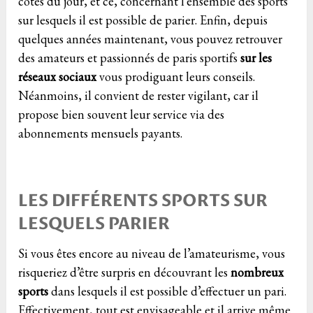
cotes du jour, et ce, concernant l’ensemble des sports
sur lesquels il est possible de parier. Enfin, depuis
quelques années maintenant, vous pouvez retrouver
des amateurs et passionnés de paris sportifs
sur les
réseaux sociaux
vous prodiguant leurs conseils.
Néanmoins, il convient de rester vigilant, car il
propose bien souvent leur service via des
abonnements mensuels payants.
LES DIFFÉRENTS SPORTS SUR
LESQUELS PARIER
Si vous êtes encore au niveau de l’amateurisme, vous
risqueriez d’être surpris en découvrant les
nombreux
sports
dans lesquels il est possible d’effectuer un pari.
Effectivement, tout est envisageable et il arrive même