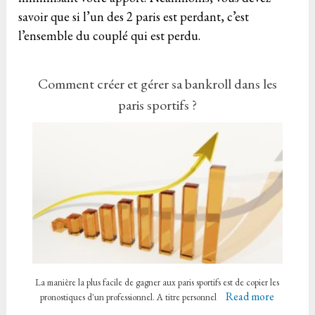
savoir que si l’un des 2 paris est perdant, c’est
l’ensemble du couplé qui est perdu.
Comment créer et gérer sa bankroll dans les
paris sportifs ?
La manière la plus facile de gagner aux paris sportifs est de copier les
Read more
pronostiques d'un professionnel. A titre personnel