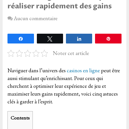
réaliser rapidement des gains
Aucun commentaire
Partagez
Tweetez
Partagez
Épingle
Noter cet article
Naviguer dans l’univers des
casinos en ligne
peut être
aussi stimulant qu’enrichissant. Pour ceux qui
cherchent à optimiser leur expérience de jeu et
maximiser leurs gains rapidement, voici cinq astuces
clés à garder à l’esprit.
Contents