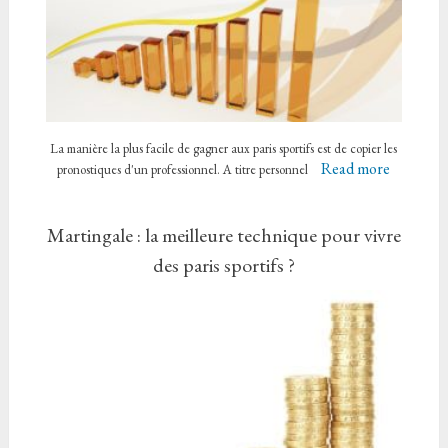
La manière la plus facile de gagner aux paris sportifs est de copier les
Read more
pronostiques d'un professionnel. A titre personnel
Martingale : la meilleure technique pour vivre
des paris sportifs ?