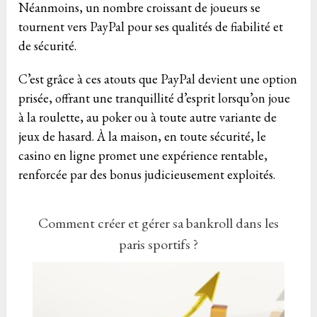
Néanmoins, un nombre croissant de joueurs se
tournent vers PayPal pour ses qualités de fiabilité et
de sécurité.
C’est grâce à ces atouts que PayPal devient une option
prisée, offrant une tranquillité d’esprit lorsqu’on joue
à la roulette, au poker ou à toute autre variante de
jeux de hasard. À la maison, en toute sécurité, le
casino en ligne promet une expérience rentable,
renforcée par des bonus judicieusement exploités.
Comment créer et gérer sa bankroll dans les
paris sportifs ?